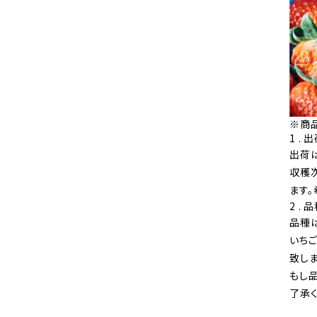
※商
1 .
出荷
収穫
ます
2 .
品種
いち
致しま
もし
了承く