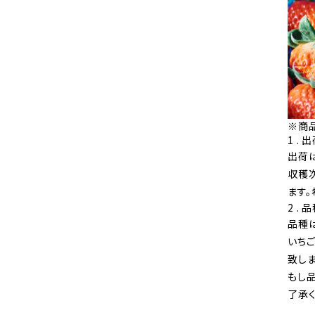
※商
1 .
出荷
収穫
ます
2 .
品種
いち
致しま
もし
了承く