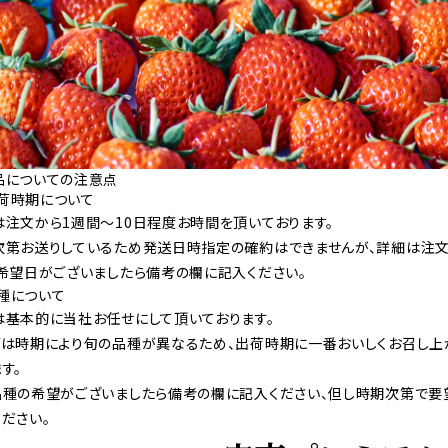
品についての注意点
 出荷時期について
は注文から1週間〜10日程度お時間を頂いております。
次第お送りしているため発送日時指定の確約はできませんが、詳細は注文
。希望日がございましたら備考の欄に記入ください。
 品種について
は基本的に当社お任せにして頂いております。
ごは時期により旬の品種が異なるため、出荷時期に一番おいしくお召し上
す。
品種の希望がございましたら備考の欄に記入ください、但し時期次第で要
ださい。