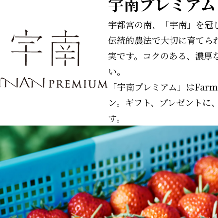
宇南プレミアム
宇都宮の南、「宇南」を冠
伝統的農法で大切に育てら
実です。コクのある、濃厚
い。
「宇南プレミアム」はFar
ン。ギフト、プレゼントに
す。