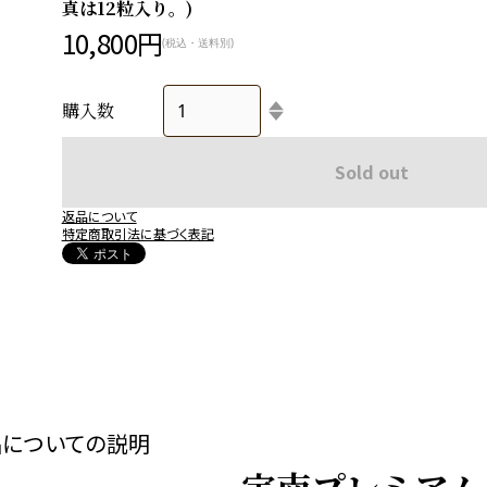
真は12粒入り。)
10,800円
(税込・送料別)
購入数
Sold out
返品について
特定商取引法に基づく表記
品についての説明
宇南プレミアム