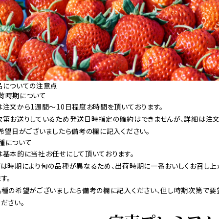
品についての注意点
 出荷時期について
は注文から1週間〜10日程度お時間を頂いております。
次第お送りしているため発送日時指定の確約はできませんが、詳細は注文
。希望日がございましたら備考の欄に記入ください。
 品種について
は基本的に当社お任せにして頂いております。
ごは時期により旬の品種が異なるため、出荷時期に一番おいしくお召し上
す。
品種の希望がございましたら備考の欄に記入ください、但し時期次第で要
ださい。