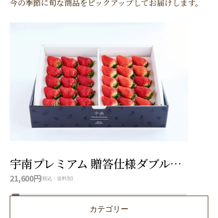
今の季節に旬な商品をピックアップしてお届けします。
宇南プレミアム 贈答仕様ダブル（品種とちあいか）
ピ
21,600円
756
(税込・送料別)
カテゴリー